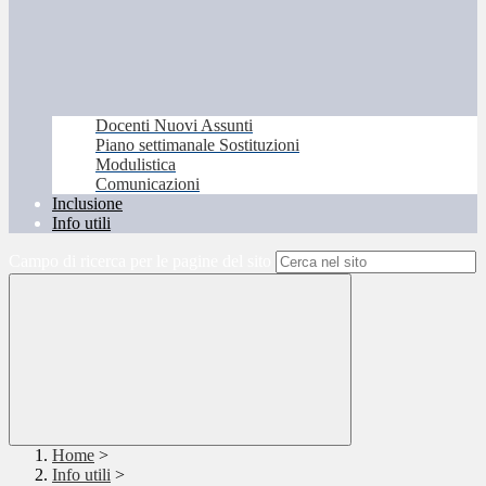
Docenti Nuovi Assunti
Piano settimanale Sostituzioni
Modulistica
Comunicazioni
Inclusione
Info utili
Campo di ricerca per le pagine del sito
Home
>
Info utili
>