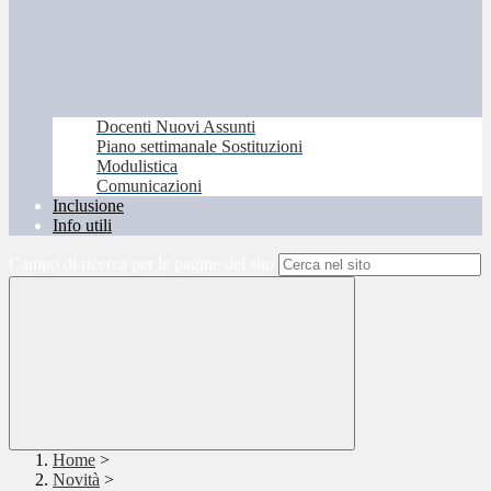
Docenti Nuovi Assunti
Piano settimanale Sostituzioni
Modulistica
Comunicazioni
Inclusione
Info utili
Campo di ricerca per le pagine del sito
Home
>
Novità
>