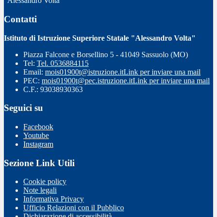
"Alessandro Volta"
Contatti
Istituto di Istruzione Superiore Statale "Alessandro Volta"
Piazza Falcone e Borsellino 5 - 41049 Sassuolo (MO)
Tel:
Tel. 0536884115
Email:
mois01900t@istruzione.it
Link per inviare una mail
PEC:
mois01900t@pec.istruzione.it
Link per inviare una mail
C.F.: 93038930363
Seguici su
Facebook
Youtube
Instagram
Sezione Link Utili
Cookie policy
Note legali
Informativa Privacy
Ufficio Relazioni con il Pubblico
Dichiarazione di accessibilità